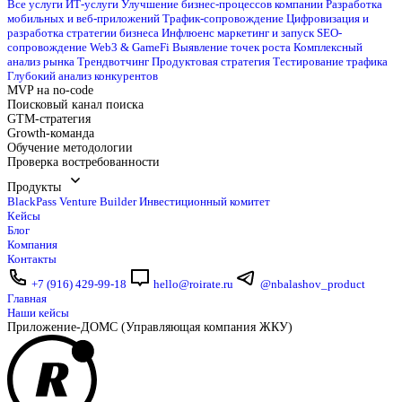
Все услуги
ИТ-услуги
Улучшение бизнес-процессов компании
Разработка
мобильных и веб-приложений
Трафик-сопровождение
Цифровизация и
разработка стратегии бизнеса
Инфлюенс маркетинг и запуск
SEO-
сопровождение
Web3 & GameFi
Выявление точек роста
Комплексный
анализ рынка
Трендвотчинг
Продуктовая стратегия
Тестирование трафика
Глубокий анализ конкурентов
MVP на no-code
Поисковый канал поиска
GTM-стратегия
Growth-команда
Обучение методологии
Проверка востребованности
Продукты
BlackPass
Venture Builder
Инвестиционный комитет
Кейсы
Блог
Компания
Контакты
+7 (916) 429-99-18
hello@roirate.ru
@nbalashov_product
Главная
Наши кейсы
Приложение-ДОМС (Управляющая компания ЖКУ)