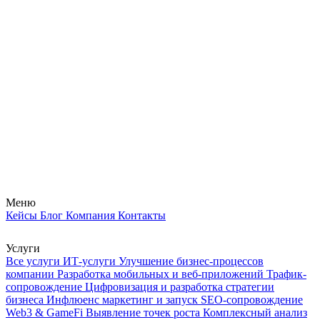
Перейти
к
содержимому
Меню
Кейсы
Блог
Компания
Контакты
Услуги
Все услуги
ИТ-услуги
Улучшение бизнес-процессов
компании
Разработка мобильных и веб-приложений
Трафик-
сопровождение
Цифровизация и разработка стратегии
бизнеса
Инфлюенс маркетинг и запуск
SEO-сопровождение
Web3 & GameFi
Выявление точек роста
Комплексный анализ