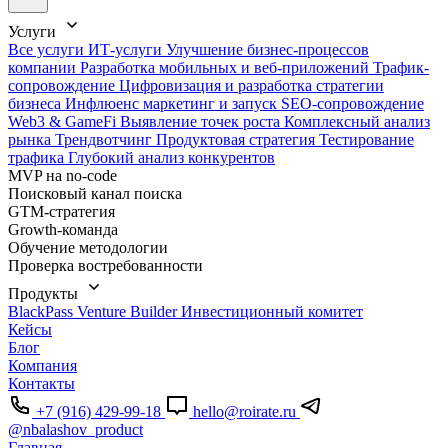
Услуги
Все услуги
ИТ-услуги
Улучшение бизнес-процессов
компании
Разработка мобильных и веб-приложений
Трафик-
сопровождение
Цифровизация и разработка стратегии
бизнеса
Инфлюенс маркетинг и запуск
SEO-сопровождение
Web3 & GameFi
Выявление точек роста
Комплексный анализ
рынка
Трендвотчинг
Продуктовая стратегия
Тестирование
трафика
Глубокий анализ конкурентов
MVP на no-code
Поисковый канал поиска
GTM-стратегия
Growth-команда
Обучение методологии
Проверка востребованности
Продукты
BlackPass
Venture Builder
Инвестиционный комитет
Кейсы
Блог
Компания
Контакты
+7 (916) 429-99-18
hello@roirate.ru
@nbalashov_product
Главная