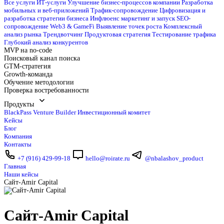
Все услуги
ИТ-услуги
Улучшение бизнес-процессов компании
Разработка
мобильных и веб-приложений
Трафик-сопровождение
Цифровизация и
разработка стратегии бизнеса
Инфлюенс маркетинг и запуск
SEO-
сопровождение
Web3 & GameFi
Выявление точек роста
Комплексный
анализ рынка
Трендвотчинг
Продуктовая стратегия
Тестирование трафика
Глубокий анализ конкурентов
MVP на no-code
Поисковый канал поиска
GTM-стратегия
Growth-команда
Обучение методологии
Проверка востребованности
Продукты
BlackPass
Venture Builder
Инвестиционный комитет
Кейсы
Блог
Компания
Контакты
+7 (916) 429-99-18
hello@roirate.ru
@nbalashov_product
Главная
Наши кейсы
Сайт-Amir Capital
Сайт-Amir Capital